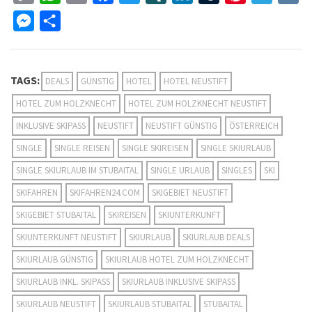
Link
Messenger
Teilen
TAGS:
DEALS
GÜNSTIG
HOTEL
HOTEL NEUSTIFT
HOTEL ZUM HOLZKNECHT
HOTEL ZUM HOLZKNECHT NEUSTIFT
INKLUSIVE SKIPASS
NEUSTIFT
NEUSTIFT GÜNSTIG
ÖSTERREICH
SINGLE
SINGLE REISEN
SINGLE SKIREISEN
SINGLE SKIURLAUB
SINGLE SKIURLAUB IM STUBAITAL
SINGLE URLAUB
SINGLES
SKI
SKIFAHREN
SKIFAHREN24.COM
SKIGEBIET NEUSTIFT
SKIGEBIET STUBAITAL
SKIREISEN
SKIUNTERKUNFT
SKIUNTERKUNFT NEUSTIFT
SKIURLAUB
SKIURLAUB DEALS
SKIURLAUB GÜNSTIG
SKIURLAUB HOTEL ZUM HOLZKNECHT
SKIURLAUB INKL. SKIPASS
SKIURLAUB INKLUSIVE SKIPASS
SKIURLAUB NEUSTIFT
SKIURLAUB STUBAITAL
STUBAITAL