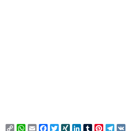
Copy
WhatsApp
Email
Facebook
Twitter
XING
LinkedIn
Tumblr
Pinterest
Telegr
VK